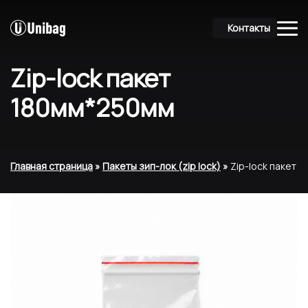
Контакты
Zip-lock пакет
180мм*250мм
Главная страница
»
Пакеты зип-лок (zip lock)
»
Zip-lock пакет 